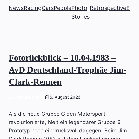
News
Racing
Cars
People
Photo
Retrospective
Einb
Stories
Fotorückblick – 10.04.1983 –
AvD Deutschland-Trophäe Jim-
Clark-Rennen
RETROSPECTIVE
6. August 2026
Als die neue Gruppe C den Motorsport
revolutionierte, hielt ein legendärer Gruppe 6
Prototyp noch eindrucksvoll dagegen. Beim Jim
Clark Rennen 1983 auf dem Hockenheimring