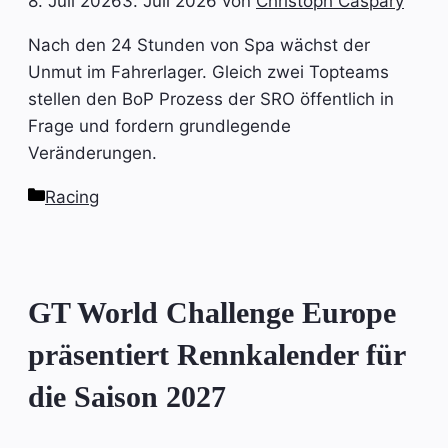
8. Juli 2026
3. Juli 2026
von
Christoph Caspary
Nach den 24 Stunden von Spa wächst der
Unmut im Fahrerlager. Gleich zwei Topteams
stellen den BoP Prozess der SRO öffentlich in
Frage und fordern grundlegende
Veränderungen.
Kategorien
Racing
GT World Challenge Europe
präsentiert Rennkalender für
die Saison 2027