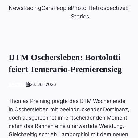
News
Racing
Cars
People
Photo
Retrospective
Einb
Stories
DTM Oschersleben: Bortolotti
feiert Temerario-Premierensieg
RACING
26. Juli 2026
Thomas Preining prägte das DTM Wochenende
in Oschersleben mit beeindruckender Dominanz,
doch ausgerechnet im entscheidenden Moment
nahm das Rennen eine unerwartete Wendung.
Gleichzeitig schrieb Lamborghini mit dem neuen