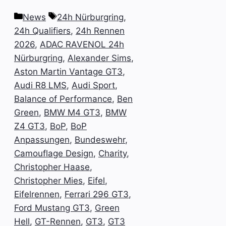
Kategorien
Schlagwörter
News
24h Nürburgring
,
24h Qualifiers
,
24h Rennen
2026
,
ADAC RAVENOL 24h
Nürburgring
,
Alexander Sims
,
Aston Martin Vantage GT3
,
Audi R8 LMS
,
Audi Sport
,
Balance of Performance
,
Ben
Green
,
BMW M4 GT3
,
BMW
Z4 GT3
,
BoP
,
BoP
Anpassungen
,
Bundeswehr
,
Camouflage Design
,
Charity
,
Christopher Haase
,
Christopher Mies
,
Eifel
,
Eifelrennen
,
Ferrari 296 GT3
,
Ford Mustang GT3
,
Green
Hell
,
GT-Rennen
,
GT3
,
GT3