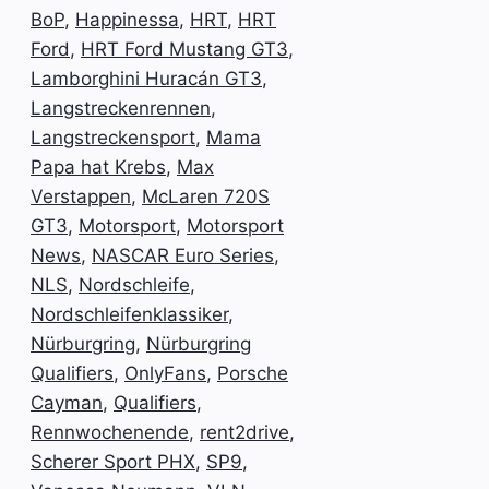
BoP
,
Happinessa
,
HRT
,
HRT
Ford
,
HRT Ford Mustang GT3
,
Lamborghini Huracán GT3
,
Langstreckenrennen
,
Langstreckensport
,
Mama
Papa hat Krebs
,
Max
Verstappen
,
McLaren 720S
GT3
,
Motorsport
,
Motorsport
News
,
NASCAR Euro Series
,
NLS
,
Nordschleife
,
Nordschleifenklassiker
,
Nürburgring
,
Nürburgring
Qualifiers
,
OnlyFans
,
Porsche
Cayman
,
Qualifiers
,
Rennwochenende
,
rent2drive
,
Scherer Sport PHX
,
SP9
,