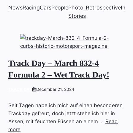
News
Racing
Cars
People
Photo
Retrospective
Insi
Stories
Track Day – March 832-4
Formula 2 – Wet Track Day!
TRACK DAY
December 21, 2024
Seit Tagen habe ich mich auf einen besonderen
Trackday gefreut, doch jetzt stehe ich hier in
Assen, mit feuchten Füssen an einem ...
Read
more