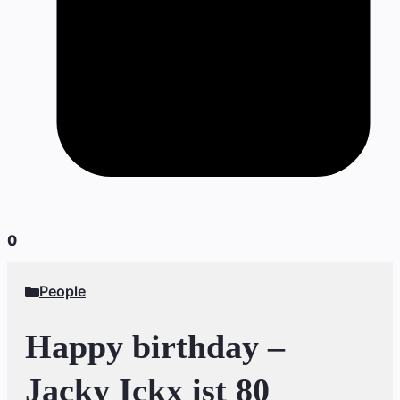
0
People
Happy birthday –
Jacky Ickx ist 80