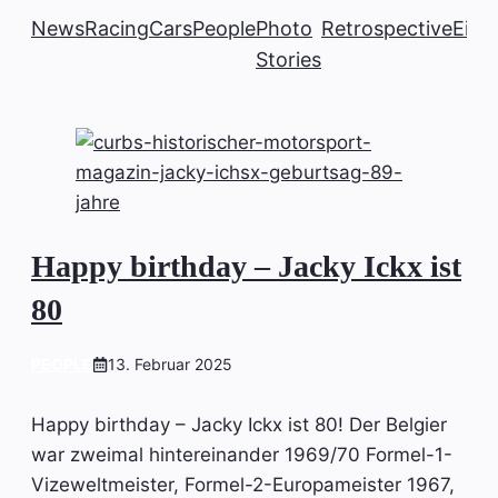
News
Racing
Cars
People
Photo
Retrospective
Einb
Stories
Happy birthday – Jacky Ickx ist
80
PEOPLE
13. Februar 2025
Happy birthday – Jacky Ickx ist 80! Der Belgier
war zweimal hintereinander 1969/70 Formel-1-
Vizeweltmeister, Formel-2-Europameister 1967,