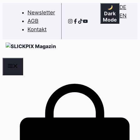
Zum
DE
Newsletter
Dark
Inhalt
EN
Mode
AGB
springen
Kontakt
Menü