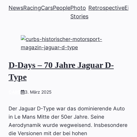
News
Racing
Cars
People
Photo
Retrospective
Einb
Stories
D-Days – 70 Jahre Jaguar D-
Type
CARS
3. März 2025
Der Jaguar D-Type war das dominierende Auto
in Le Mans Mitte der 50er Jahre. Seine
Aerodynamik wurde wegweisend. Insbesondere
die Versionen mit der bei hohen