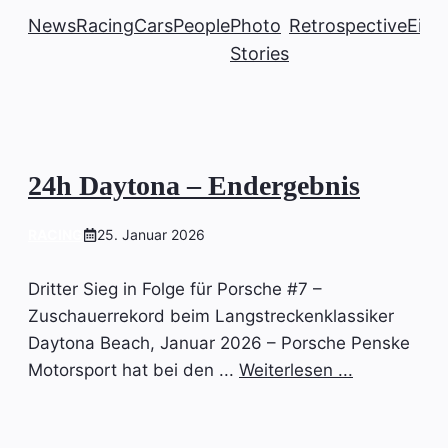
News
Racing
Cars
People
Photo
Retrospective
Einb
Stories
24h Daytona – Endergebnis
RACING
25. Januar 2026
Dritter Sieg in Folge für Porsche #7 –
Zuschauerrekord beim Langstreckenklassiker
Daytona Beach, Januar 2026 – Porsche Penske
Motorsport hat bei den ...
Weiterlesen ...