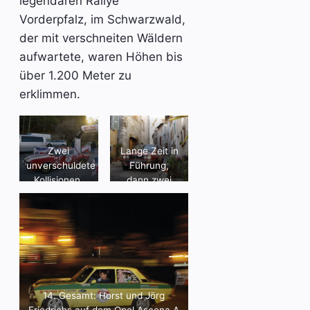
legendären Rallye
Vorderpfalz, im Schwarzwald,
der mit verschneiten Wäldern
aufwartete, waren Höhen bis
über 1.200 Meter zu
erklimmen.
Zwei
Lange Zeit in
unverschuldete
Führung,
Kollisionen,
dann zwei
dennoch 17.
Patzer: Theo
Gesamt:
und Christoph
Lancia Fulvia
Wellmann
1.3 von
wurden mit
Manuel
dem BMW
Roth/Tobias
325 ix Dritte
Seig
Gesamt
14. Gesamt: Horst und Jörg
Friedrichs auf dem Opel Ascona A