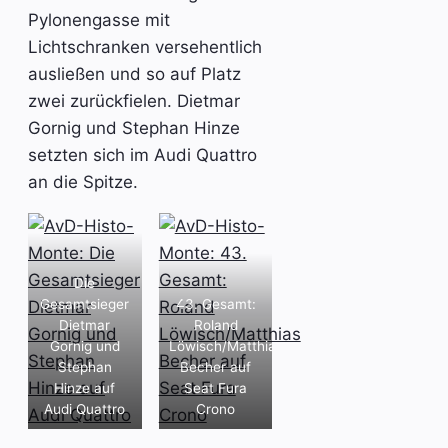
Pylonengasse mit
Lichtschranken versehentlich
ausließen und so auf Platz
zwei zurückfielen. Dietmar
Gornig und Stephan Hinze
setzten sich im Audi Quattro
an die Spitze.
Die
Gesamtsieger
43. Gesamt:
Dietmar
Roland
Gornig und
Löwisch/Matthias
Stephan
Becher auf
Hinze auf
Seat Fura
Audi Quattro
Crono