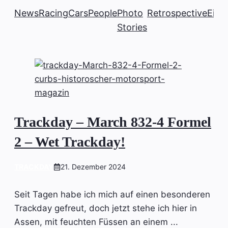
News
Racing
Cars
People
Photo
Retrospective
Einb
Stories
Trackday – March 832-4 Formel
2 – Wet Trackday!
TRACKDAY
21. Dezember 2024
Seit Tagen habe ich mich auf einen besonderen
Trackday gefreut, doch jetzt stehe ich hier in
Assen, mit feuchten Füssen an einem ...