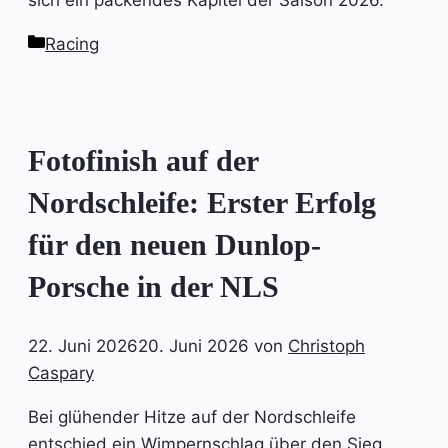
Kategorien
Racing
Fotofinish auf der
Nordschleife: Erster Erfolg
für den neuen Dunlop-
Porsche in der NLS
22. Juni 2026
20. Juni 2026
von
Christoph
Caspary
Bei glühender Hitze auf der Nordschleife
entschied ein Wimpernschlag über den Sieg.