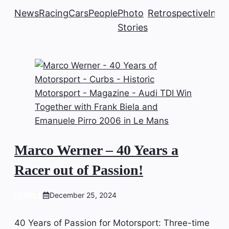
News
Racing
Cars
People
Photo
Retrospective
Insi
Stories
Marco Werner – 40 Years a
Racer out of Passion!
PEOPLE
December 25, 2024
40 Years of Passion for Motorsport: Three-time