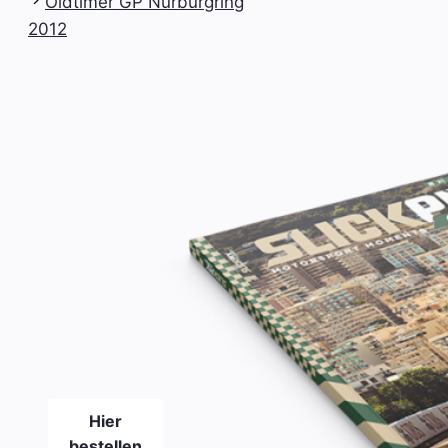
Oldtimer GP Nürburgring
2012
Das neue
SLICKPIX
CURBS
Magazin
#21
Hier
bestellen