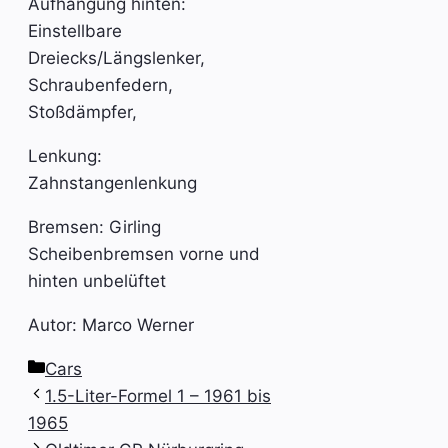
Aufhängung hinten:
Einstellbare
Dreiecks/Längslenker,
Schraubenfedern,
Stoßdämpfer,
Lenkung:
Zahnstangenlenkung
Bremsen: Girling
Scheibenbremsen vorne und
hinten unbelüftet
Autor: Marco Werner
Kategorien
Cars
1.5-Liter-Formel 1 – 1961 bis
1965