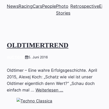
News
Racing
Cars
People
Photo
Retrospective
Einb
Stories
OLDTIMERTREND
AUCTIONS
5. Juni 2016
Oldtimer – Eine wahre Erfolgsgeschichte. April
2015, Alexej Koch: „Schatz wie viel ist unser
Oldtimer eigentlich denn Wert?“ „Schau doch
einfach mal ...
Weiterlesen ...