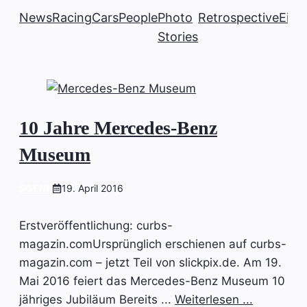
News
Racing
Cars
People
Photo
Retrospective
Einb
Stories
10 Jahre Mercedes-Benz
Museum
SCENE
19. April 2016
Erstveröffentlichung: curbs-
magazin.comUrsprünglich erschienen auf curbs-
magazin.com – jetzt Teil von slickpix.de. Am 19.
Mai 2016 feiert das Mercedes-Benz Museum 10
jähriges Jubiläum Bereits ...
Weiterlesen ...