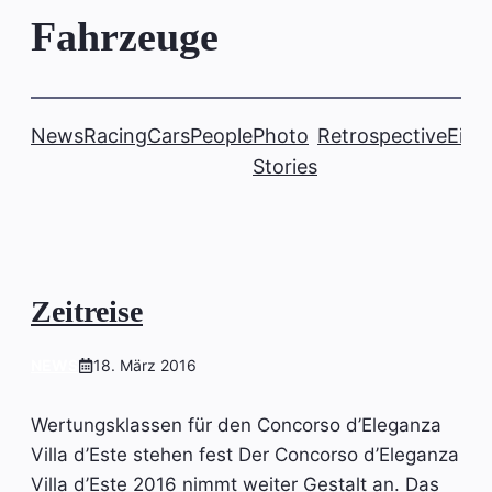
Fahrzeuge
News
Racing
Cars
People
Photo
Retrospective
Einb
Stories
Zeitreise
NEWS
18. März 2016
Wertungsklassen für den Concorso d’Eleganza
Villa d’Este stehen fest Der Concorso d’Eleganza
Villa d’Este 2016 nimmt weiter Gestalt an. Das