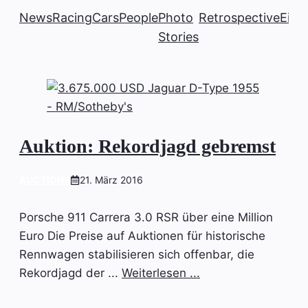
News
Racing
Cars
People
Photo
Retrospective
Einb
Stories
Auktion: Rekordjagd gebremst
AUCTIONS
21. März 2016
Porsche 911 Carrera 3.0 RSR über eine Million
Euro Die Preise auf Auktionen für historische
Rennwagen stabilisieren sich offenbar, die
Rekordjagd der ...
Weiterlesen ...