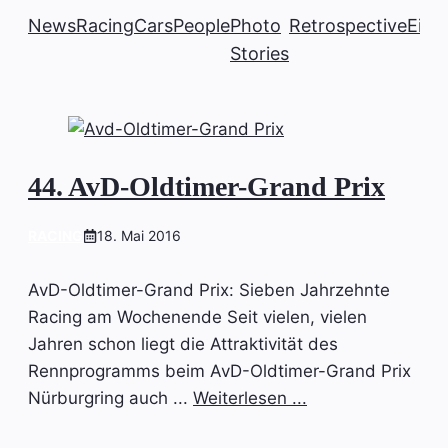
News
Racing
Cars
People
Photo
Retrospective
Einb
Stories
44. AvD-Oldtimer-Grand Prix
RACING
18. Mai 2016
AvD-Oldtimer-Grand Prix: Sieben Jahrzehnte
Racing am Wochenende Seit vielen, vielen
Jahren schon liegt die Attraktivität des
Rennprogramms beim AvD-Oldtimer-Grand Prix
Nürburgring auch ...
Weiterlesen ...