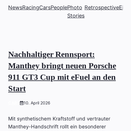
News
Racing
Cars
People
Photo
Retrospective
Einb
Stories
Nachhaltiger Rennsport:
Manthey bringt neuen Porsche
911 GT3 Cup mit eFuel an den
Start
CARS
10. April 2026
Mit synthetischem Kraftstoff und vertrauter
Manthey-Handschrift rollt ein besonderer