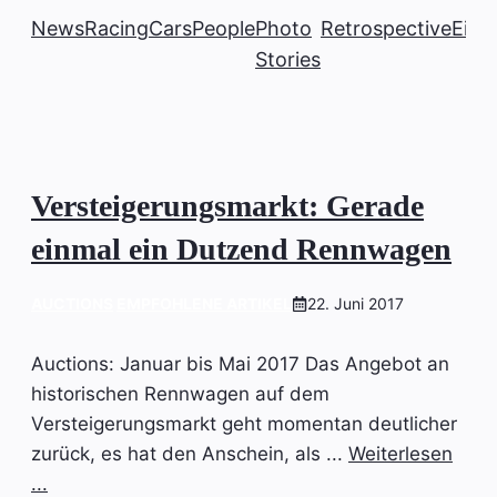
News
Racing
Cars
People
Photo
Retrospective
Einb
Stories
Versteigerungsmarkt: Gerade
einmal ein Dutzend Rennwagen
AUCTIONS
EMPFOHLENE ARTIKEL
22. Juni 2017
Auctions: Januar bis Mai 2017 Das Angebot an
historischen Rennwagen auf dem
Versteigerungsmarkt geht momentan deutlicher
zurück, es hat den Anschein, als ...
Weiterlesen
...