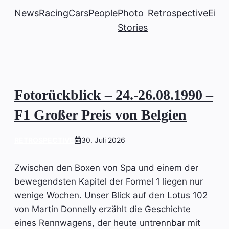
News
Racing
Cars
People
Photo
Retrospective
Einb
Stories
Fotorückblick – 24.-26.08.1990 –
F1 Großer Preis von Belgien
RETROSPECTIVE
30. Juli 2026
Zwischen den Boxen von Spa und einem der
bewegendsten Kapitel der Formel 1 liegen nur
wenige Wochen. Unser Blick auf den Lotus 102
von Martin Donnelly erzählt die Geschichte
eines Rennwagens, der heute untrennbar mit