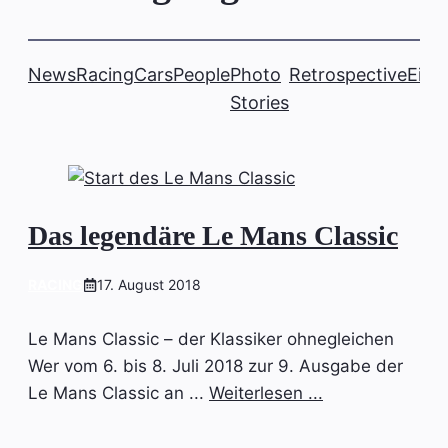
News
Racing
Cars
People
Photo
Retrospective
Einb
Stories
Das legendäre Le Mans Classic
RACING
17. August 2018
Le Mans Classic – der Klassiker ohnegleichen
Wer vom 6. bis 8. Juli 2018 zur 9. Ausgabe der
Le Mans Classic an ...
Weiterlesen ...