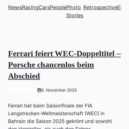
News
Racing
Cars
People
Photo
Retrospective
Einb
Stories
Ferrari feiert WEC-Doppeltitel –
Porsche chancenlos beim
Abschied
NEWS
RACING
8. November 2025
Ferrari hat beim Saisonfinale der FIA
Langstrecken-Weltmeisterschaft (WEC) in
Bahrain die Saison 2025 gekrönt und sowohl
den Hersteller- als auch den Fahrer-