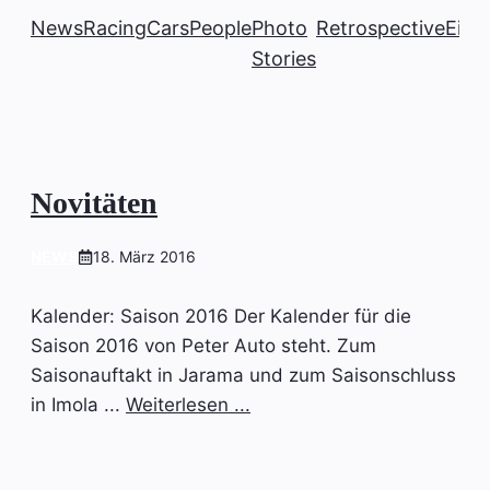
News
Racing
Cars
People
Photo
Retrospective
Einb
Stories
Novitäten
NEWS
18. März 2016
Kalender: Saison 2016 Der Kalender für die
Saison 2016 von Peter Auto steht. Zum
Saisonauftakt in Jarama und zum Saisonschluss
in Imola ...
Weiterlesen ...