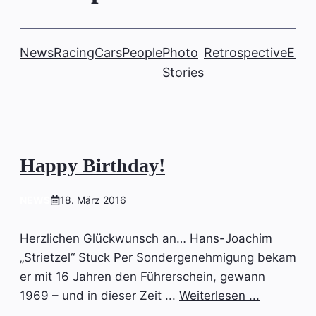
News
Racing
Cars
People
Photo
Retrospective
Einb
Stories
Happy Birthday!
NEWS
18. März 2016
Herzlichen Glückwunsch an… Hans-Joachim
„Strietzel“ Stuck Per Sondergenehmigung bekam
er mit 16 Jahren den Führerschein, gewann
1969 – und in dieser Zeit ...
Weiterlesen ...