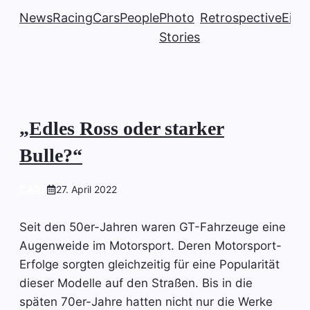
News
Racing
Cars
People
Photo
Retrospective
Einb
Stories
„Edles Ross oder starker
Bulle?“
CARS
27. April 2022
Seit den 50er-Jahren waren GT-Fahrzeuge eine
Augenweide im Motorsport. Deren Motorsport-
Erfolge sorgten gleichzeitig für eine Popularität
dieser Modelle auf den Straßen. Bis in die
späten 70er-Jahre hatten nicht nur die Werke