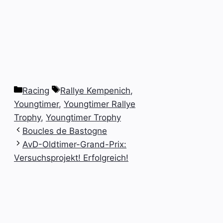
Kategorien
Schlagwörter
Racing
Rallye Kempenich
,
Youngtimer
,
Youngtimer Rallye
Trophy
,
Youngtimer Trophy
Boucles de Bastogne
AvD-Oldtimer-Grand-Prix:
Versuchsprojekt! Erfolgreich!
Das neue