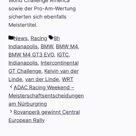
World Challenge America
sowie der Pro-Am-Wertung
sicherten sich ebenfalls
Meistertitel.
Kategorien
Schlagwörter
News
,
Racing
8h
Indianapolis
,
BMW
,
BMW M4
,
BMW M4 GT3 EVO
,
IGTC
,
Indianapolis
,
Intercontinental
GT Challenge
,
Kelvin van der
Linde
,
van der Linde
,
WRT
ADAC Racing Weekend –
Meisterschaftsentscheidungen
am Nürburgring
Rovanperä gewinnt Central
European Rally