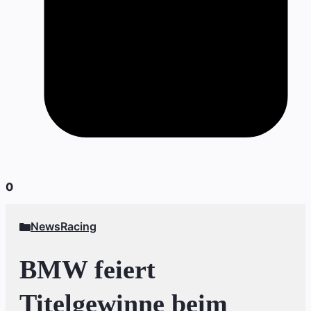
0
News
Racing
BMW feiert
Titelgewinne beim