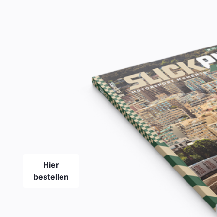
Das neue
SLICKPIX
CURBS
Magazin
#21
Hier
bestellen