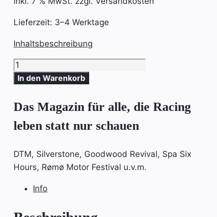
inkl. 7 % MwSt.
zzgl. Versandkosten
Lieferzeit:
3–4 Werktage
Inhaltsbeschreibung
SLICKPIX
CURBS
In den Warenkorb
MAGAZIN
Ausgabe
Das Magazin für alle, die Racing
#18
leben statt nur schauen
Menge
DTM, Silverstone, Goodwood Revival, Spa Six
Hours, Rømø Motor Festival u.v.m.
Info