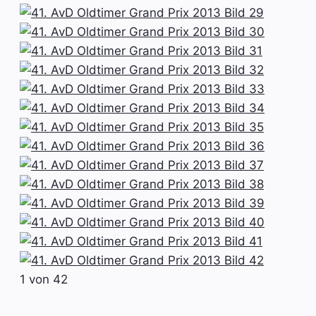
1
von 42