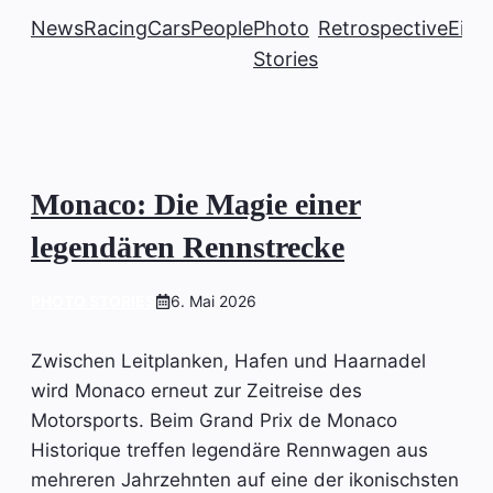
News
Racing
Cars
People
Photo
Retrospective
Einb
Stories
Monaco: Die Magie einer
legendären Rennstrecke
PHOTO STORIES
6. Mai 2026
Zwischen Leitplanken, Hafen und Haarnadel
wird Monaco erneut zur Zeitreise des
Motorsports. Beim Grand Prix de Monaco
Historique treffen legendäre Rennwagen aus
mehreren Jahrzehnten auf eine der ikonischsten