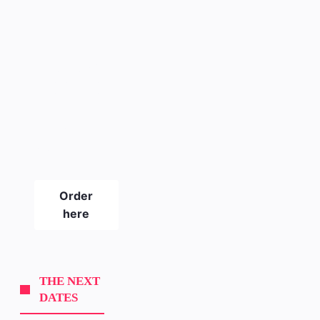
The new
SLICKPIX
CURBS
magazine
#21
Order
here
THE NEXT
DATES