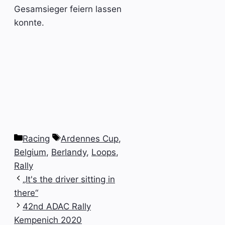
Gesamsieger feiern lassen
konnte.
Categories
Tags
Racing
Ardennes Cup
,
Belgium
,
Berlandy
,
Loops
,
Rally
„It's the driver sitting in
there“
42nd ADAC Rally
Kempenich 2020