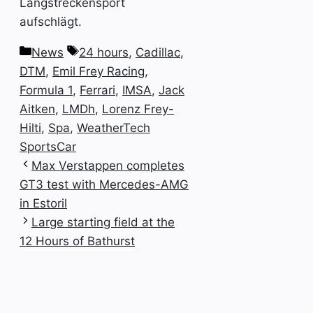
Langstreckensport
aufschlägt.
Categories
Tags
News
24 hours
,
Cadillac
,
DTM
,
Emil Frey Racing
,
Formula 1
,
Ferrari
,
IMSA
,
Jack
Aitken
,
LMDh
,
Lorenz Frey-
Hilti
,
Spa
,
WeatherTech
SportsCar
Max Verstappen completes
GT3 test with Mercedes-AMG
in Estoril
Large starting field at the
12 Hours of Bathurst