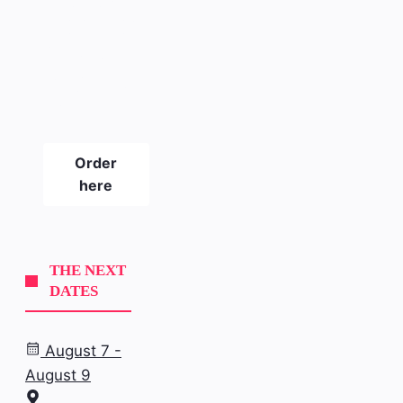
The new
SLICKPIX
CURBS
magazine
#21
Order
here
THE NEXT
DATES
August 7 -
August 9