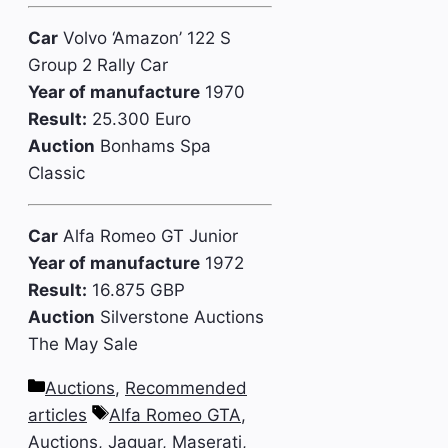
Car
Volvo ‘Amazon’ 122 S
Group 2 Rally Car
Year of manufacture
1970
Result:
25.300 Euro
Auction
Bonhams Spa
Classic
Car
Alfa Romeo GT Junior
Year of manufacture
1972
Result:
16.875 GBP
Auction
Silverstone Auctions
The May Sale
Categories
Auctions
,
Recommended
Tags
articles
Alfa Romeo GTA
,
Auctions
,
Jaguar
,
Maserati
,