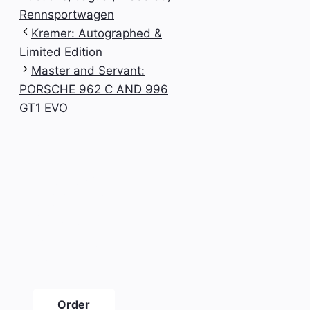
Rennsportwagen
Kremer: Autographed &
Limited Edition
Master and Servant:
PORSCHE 962 C AND 996
GT1 EVO
The new
SLICKPIX
CURBS
magazine
#21
Order