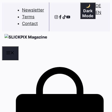
Skip
DE
Newsletter
Dark
to
EN
Mode
Terms
content
Contact
Menu