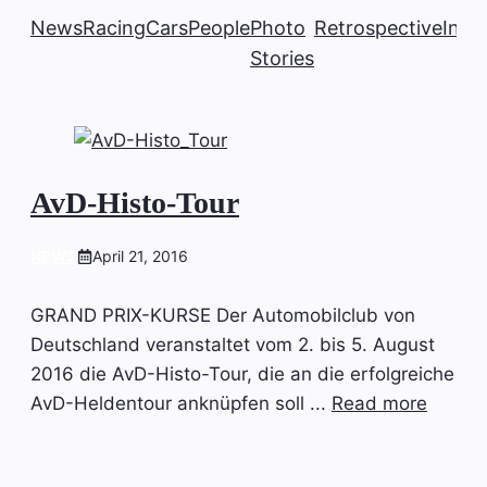
News
Racing
Cars
People
Photo
Retrospective
Insi
Stories
AvD-Histo-Tour
NEWS
April 21, 2016
GRAND PRIX-KURSE Der Automobilclub von
Deutschland veranstaltet vom 2. bis 5. August
2016 die AvD-Histo-Tour, die an die erfolgreiche
AvD-Heldentour anknüpfen soll ...
Read more