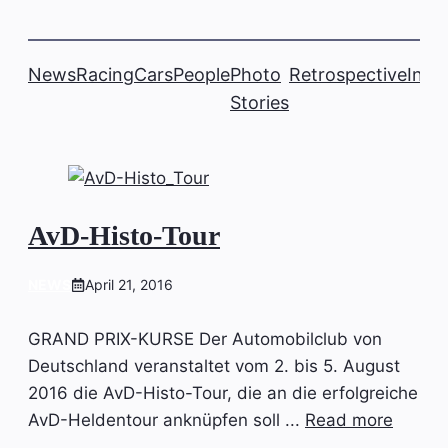
News
Racing
Cars
People
Photo
Retrospective
Insi
Stories
AvD-Histo-Tour
NEWS
April 21, 2016
GRAND PRIX-KURSE Der Automobilclub von
Deutschland veranstaltet vom 2. bis 5. August
2016 die AvD-Histo-Tour, die an die erfolgreiche
AvD-Heldentour anknüpfen soll ...
Read more