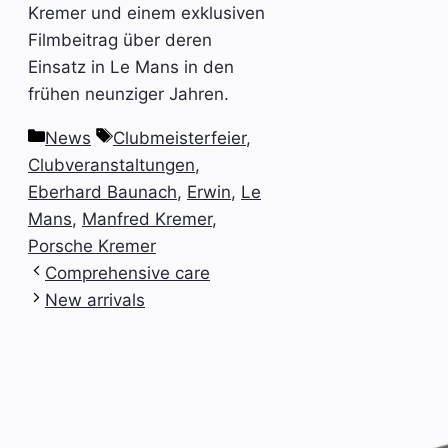
Kremer und einem exklusiven
Filmbeitrag über deren
Einsatz in Le Mans in den
frühen neunziger Jahren.
Categories
Tags
News
Clubmeisterfeier
,
Clubveranstaltungen
,
Eberhard Baunach
,
Erwin
,
Le
Mans
,
Manfred Kremer
,
Porsche Kremer
Comprehensive care
New arrivals