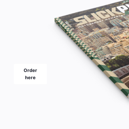
The new
SLICKPIX
CURBS
magazine
#21
Order
here